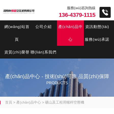
服務(wù)咨詢熱線
136-4379-1115
網(wǎng)站首
公司介紹
產(chǎn)品中
資訊動態(tài)
頁
心
服務(wù)承諾
資質(zhì)榮譽
聯(lián)系我們
產(chǎn)品中心 - 技術(shù)可靠 品質(zhì)保障
PRODUCTS
首頁
>
產(chǎn)品中心
>
礦山及工程用螺桿空壓機