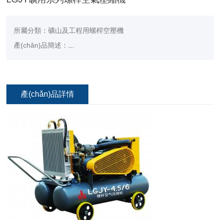
所屬分類：礦山及工程用螺桿空壓機
產(chǎn)品簡述：
...
產(chǎn)品詳情