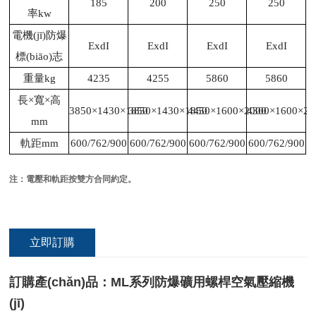
185
200
250
250
率kw
電機(jī)防爆
ExdI
ExdI
ExdI
ExdI
標(biāo)志
重量kg
4235
4255
5860
5860
長×寬×高
3850×1430×1850
3850×1430×1850
4450×1600×2000
4300×1600×20
mm
軌距mm
600/762/900
600/762/900
600/762/900
600/762/900
注：電壓和軌距按雙方合同約定。
立即訂購
訂購產(chǎn)品：ML系列防爆礦用螺桿空氣壓縮機
(jī)