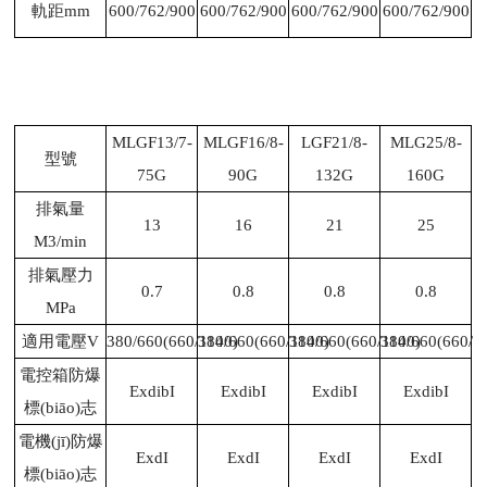
軌距mm
600/762/900
600/762/900
600/762/900
600/762/900
MLGF13/7-
MLGF16/8-
LGF21/8-
MLG25/8-
型號
75G
90G
132G
160G
排氣量
13
16
21
25
M3/min
排氣壓力
0.7
0.8
0.8
0.8
MPa
適用電壓V
380/660(660/1140)
380/660(660/1140)
380/660(660/1140)
380/660(660/1
電控箱防爆
ExdibI
ExdibI
ExdibI
ExdibI
標(biāo)志
電機(jī)防爆
ExdI
ExdI
ExdI
ExdI
標(biāo)志