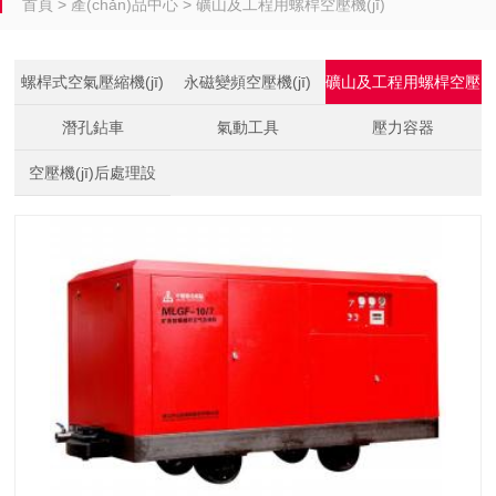
首頁
>
產(chǎn)品中心
>
礦山及工程用螺桿空壓機(jī)
螺桿式空氣壓縮機(jī)
永磁變頻空壓機(jī)
礦山及工程用螺桿空壓
機(jī)
潛孔鉆車
氣動工具
壓力容器
空壓機(jī)后處理設
(shè)備