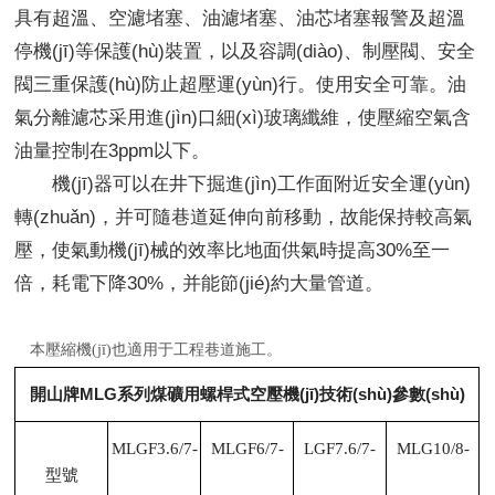
具有超溫、空濾堵塞、油濾堵塞、油芯堵塞報警及超溫
停機(jī)等保護(hù)裝置，以及容調(diào)、制壓閥、安全
閥三重保護(hù)防止超壓運(yùn)行。使用安全可靠。油
氣分離濾芯采用進(jìn)口細(xì)玻璃纖維，使壓縮空氣含
油量控制在3ppm以下。
機(jī)器可以在井下掘進(jìn)工作面附近安全運(yùn)
轉(zhuǎn)，并可隨巷道延伸向前移動，故能保持較高氣
壓，使氣動機(jī)械的效率比地面供氣時提高30%至一
倍，耗電下降30%，并能節(jié)約大量管道。
本壓縮機(jī)也適用于工程巷道施工。
開山牌
MLG
系列煤礦用螺桿式空壓機(jī)技術(shù)參數(shù)
MLGF3.6/7-
MLGF6/7-
LGF7.6/7-
MLG10/8-
型號