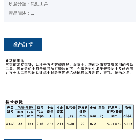
所屬分類：氣動工具
產品簡述：
...
產品詳情