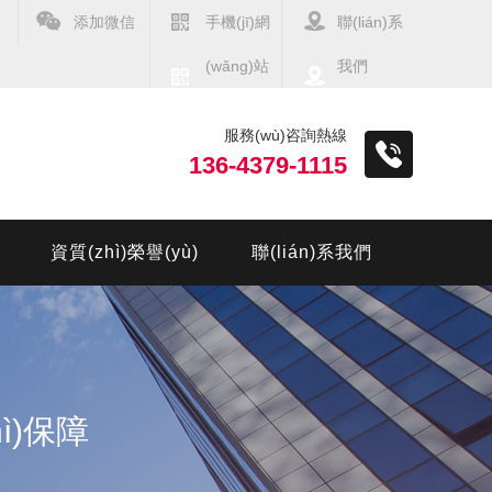
添加微信
手機(jī)網
聯(lián)系
(wǎng)站
我們
服務(wù)咨詢熱線
136-4379-1115
資質(zhì)榮譽(yù)
聯(lián)系我們
hì)保障