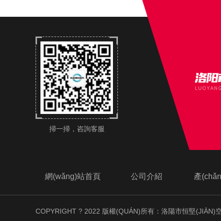
掃一掃，咨詢客服
網(wǎng)站首頁
公司介紹
產(chǎ
COPYRIGHT ? 2022 版權(QUÁN)所有：洛陽市恒堅(JIĀN