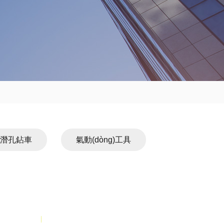
潛孔鉆車
氣動(dòng)工具