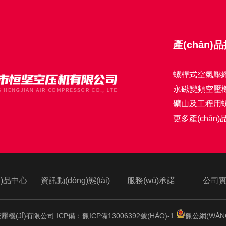
產(chǎn)
螺桿式空氣壓縮機
永磁變頻空壓機(
礦山及工程用螺桿
更多產(chǎn)
n)品中心
資訊動(dòng)態(tài)
服務(wù)承諾
公司實(
)空壓機(JĪ)有限公司
ICP備：豫ICP備13006392號(HÀO)-1
豫公網(WǍNG