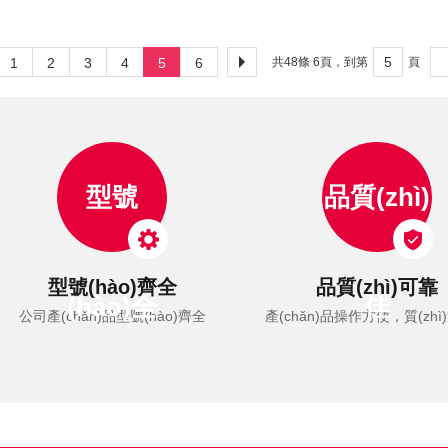
1
2
3
4
5
6
共48條 6頁，到第
頁
型號
品質(zhì)
型號(hào)齊全
品質(zhì)可靠
(hào)全
佳
公司產(chǎn)品型號(hào)齊全
產(chǎn)品操作方便，質(zh