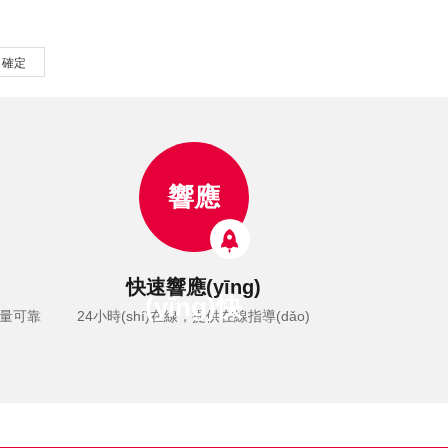
確定
響應
快速響應(yīng)
(yīng)快
ì)量可靠
24小時(shí)在線，提供在線指導(dǎo)