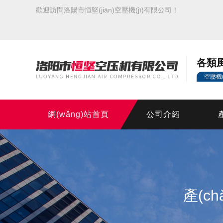
歡迎訪問洛陽市恒堅(jiān)空壓機(jī)有限公司！
各類風
空壓機(j
網(wǎng)站首頁
公司介紹
產(ch