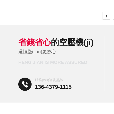
省錢省心
的空壓機(jī)
選恒堅(jiān)更放心
HENG JIAN IS MORE ASSURED
服務(wù)咨詢熱線
136-4379-1115