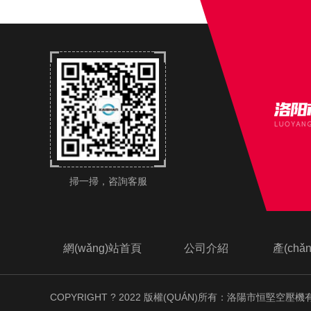
掃一掃，咨詢客服
網(wǎng)站首頁
公司介紹
產(chǎ
COPYRIGHT ? 2022 版權(QUÁN)所有：洛陽市恒堅空壓