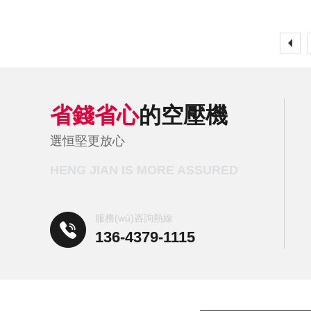
省錢省心
的空壓機
選恒堅更放心
HENG JIAN IS MORE ASSURED
服務(wù)咨詢熱線
136-4379-1115