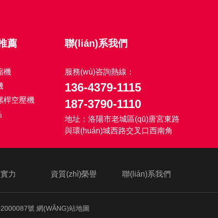
品推薦
聯(lián)系我們
縮機
服務(wù)咨詢熱線：
136-4379-1115
機
螺桿空壓機
187-3790-1110
品
地址：洛陽市老城區(qū)唐宮東路
與環(huán)城西路交叉口西南角
司實力
資質(zhì)榮譽
聯(lián)系我們
2000087號
網(WǍNG)站地圖