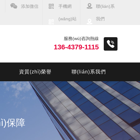
添加微信
手機網
聯(lián)系
(wǎng)站
我們
服務(wù)咨詢熱線
136-4379-1115
資質(zhì)榮譽
聯(lián)系我們
hì)保障