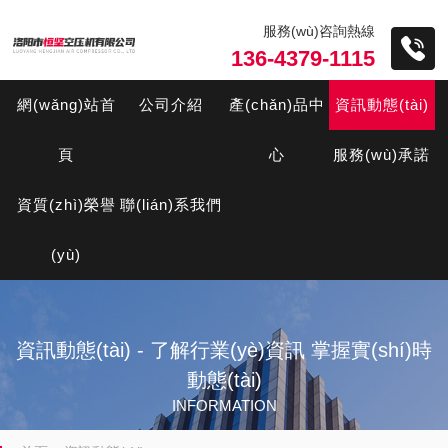
服務(wù)咨詢熱線
136-4379-1115
網(wǎng)站首
公司介紹
產(chǎn)品中
資訊動態(tài)
頁
心
服務(wù)承諾
資質(zhì)榮譽
聯(lián)系我們
(yù)
資訊動態(tài) - 了解行業(yè)資訊 掌握實(shí)時
動態(tài)
INFORMATION