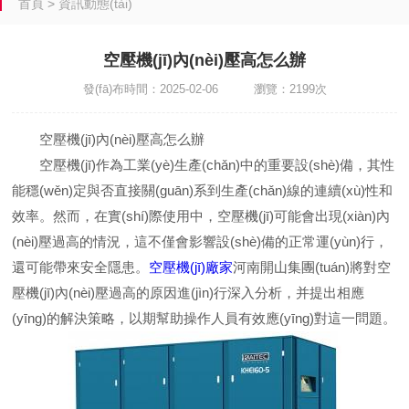
首頁
>
資訊動態(tài)
空壓機(jī)內(nèi)壓高怎么辦
發(fā)布時間：2025-02-06 瀏覽：2199次
空壓機(jī)內(nèi)壓高怎么辦
空壓機(jī)作為工業(yè)生產(chǎn)中的重要設(shè)備，其性
能穩(wěn)定與否直接關(guān)系到生產(chǎn)線的連續(xù)性和
效率。然而，在實(shí)際使用中，空壓機(jī)可能會出現(xiàn)內
(nèi)壓過高的情況，這不僅會影響設(shè)備的正常運(yùn)行，
還可能帶來安全隱患。
空壓機(jī)廠家
河南開山集團(tuán)
將對空
壓機(jī)內(nèi)壓過高的原因進(jìn)行深入分析，并提出相應
(yīng)的解決策略，以期幫助操作人員有效應(yīng)對這一問題。