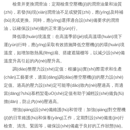
檢查并更換潤滑油：定期檢查空壓機(jī)的潤滑油量和油質
(zhì)，若發(fā)現(xiàn)潤滑油不足或變質(zhì)，應(yīng)及時補
(bǔ)充或更換。同時，應(yīng)選擇適合設(shè)備要求的潤滑
油，以確保設(shè)備的正常運(yùn)行。
降低環(huán)境溫度：在高溫季節(jié)或高溫環(huán)境下
運(yùn)行時，應(yīng)采取有效措施降低空壓機(jī)的環(huán)境
溫度，如增加散熱風(fēng)扇、搭建遮陽棚等，以減少設(shè)備
溫度升高引起的內(nèi)壓升高。
調(diào)整壓力設(shè)定值：根據(jù)實(shí)際需求和生產
(chǎn)工藝要求，適當(dāng)調(diào)整空壓機(jī)的壓力設(shè)
定值。過高的壓力設(shè)定可能導(dǎo)致內(nèi)壓過高，而適
當(dāng)?shù)慕档蛪毫υO(shè)定值有助于減輕設(shè)備負(fù)
擔(dān)，防止內(nèi)壓過高。
增強(qiáng)設(shè)備維護(hù)和管理：加強(qiáng)對空壓機
(jī)的日常維護(hù)和保養(yǎng)工作，定期對設(shè)備進(jìn)行
檢查、清洗、緊固等，確保設(shè)備處于良好的工作狀態(tài)。