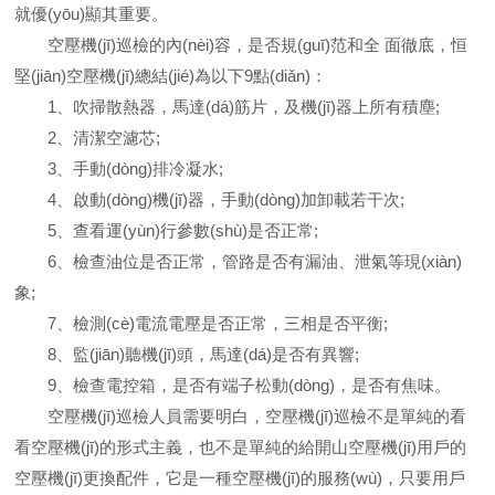
就優(yōu)顯其重要。
空壓機(jī)巡檢的內(nèi)容，是否規(guī)范和全 面徹底，恒
堅(jiān)空壓機(jī)總結(jié)為以下9點(diǎn)：
1、吹掃散熱器，馬達(dá)筋片，及機(jī)器上所有積塵;
2、清潔空濾芯;
3、手動(dòng)排冷凝水;
4、啟動(dòng)機(jī)器，手動(dòng)加卸載若干次;
5、查看運(yùn)行參數(shù)是否正常;
6、檢查油位是否正常，管路是否有漏油、泄氣等現(xiàn)
象;
7、檢測(cè)電流電壓是否正常，三相是否平衡;
8、監(jiān)聽機(jī)頭，馬達(dá)是否有異響;
9、檢查電控箱，是否有端子松動(dòng)，是否有焦味。
空壓機(jī)巡檢人員需要明白，空壓機(jī)巡檢不是單純的看
看空壓機(jī)的形式主義，也不是單純的給開山空壓機(jī)用戶的
空壓機(jī)更換配件，它是一種空壓機(jī)的服務(wù)，只要用戶