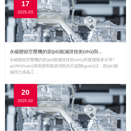
17
2025-03
永磁變頻空壓機的節(jié)能減排技術(shù)與...
永磁變頻空壓機的節(jié)能減排技術(shù)與實踐隨著全球?
qū)Νh(huán)境保護和能源消耗的日益關(guān)注，節(jié)能
減排已成為工...
20
2025-02