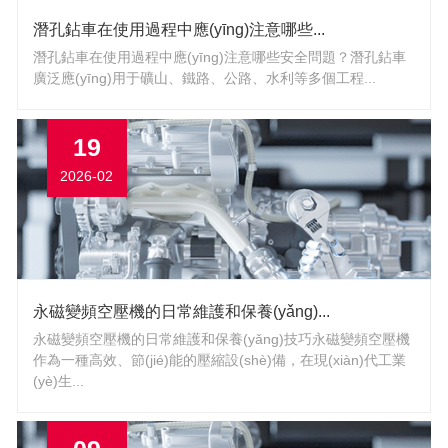
潛孔鉆車在使用過程中應(yīng)注意哪些...
潛孔鉆車在使用過程中應(yīng)注意哪些安全問題？潛孔鉆車
廣泛應(yīng)用于礦山、鐵路、公路、水利等多個工程...
19
2026-02
永磁變頻空壓機的日常維護和保養(yǎng)...
永磁變頻空壓機的日常維護和保養(yǎng)技巧永磁變頻空壓機
作為一種高效、節(jié)能的壓縮設(shè)備，在現(xiàn)代工業
(yè)生...