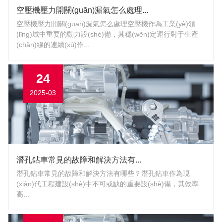
空壓機壓力開關(guān)漏氣怎么處理...
空壓機壓力開關(guān)漏氣怎么處理空壓機作為工業(yè)領
(lǐng)域中重要的動力設(shè)備，其穩(wěn)定運行對于生產
(chǎn)線的連續(xù)作...
24
2025-03
潛孔鉆車常見的故障和解決方法有...
潛孔鉆車常見的故障和解決方法有哪些？潛孔鉆車作為現
(xiàn)代工程建設(shè)中不可或缺的重要設(shè)備，其效率
高...